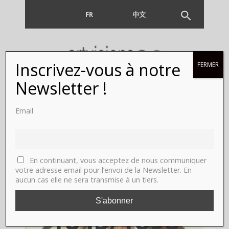
FR
EN
中文
Inscrivez-vous à notre
FERMER
Françoise
Newsletter !
Paviot画廊
Email
将展出20件
伟大的复古工
En continuant, vous acceptez de nous communiquer
votre adresse email pour l’envoi de la Newsletter. En
aucun cas elle ne sera transmise à un tiers.
程：
1843/1898