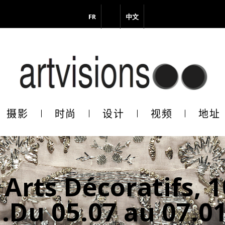
FR
EN
中文
vous à notre Newsletter !
il
摄影
时尚
设计
视频
地址
En continuant, vous acceptez de nous communiquer votre adresse
il pour l’envoi de la Newsletter. En aucun cas elle ne sera transmise 
s.
 Arts Décoratifs, 1
i.Du 05.07 au 07.0