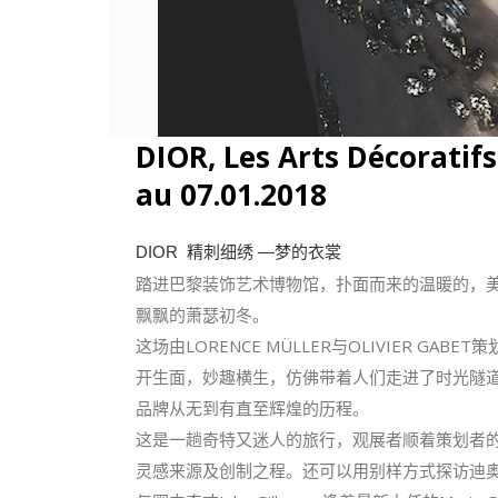
h
DIOR, Les Arts Décoratifs,
au 07.01.2018
DIOR 精刺细绣 —梦的衣裳
踏进巴黎装饰艺术博物馆，扑面而来的温暖的，
飘飘的萧瑟初冬。
这场由LORENCE MÜLLER与OLIVIER GABE
开生面，妙趣横生，
仿佛带着人们走进了时光隧
品牌从无到有直至辉煌的历程。
这是一趟奇特又迷人的旅行，观展者顺着策划者
灵感来源及创制之程。还
可以用别样方式探访迪奥