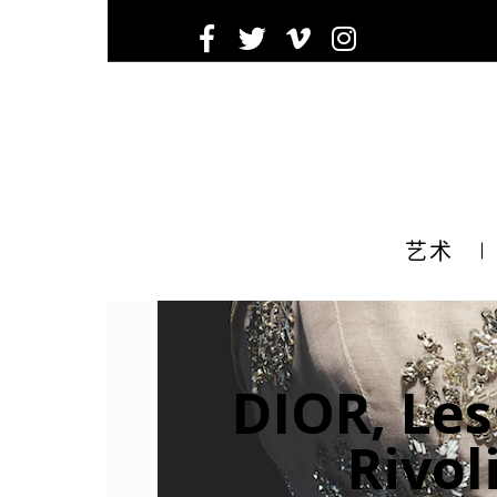
Inscrivez-
Ema
艺术
ema
tier
DIOR, Les
Rivol