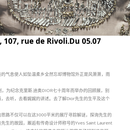
ome
/
dior, les arts décoratifs, 107, rue de rivoli.du 05.07 au 07.01.2
 107, rue de Rivoli.Du 05.07
美的气息使人如坠温柔乡全然忘却博物馆外正是风萧萧，
雨
T策划，为纪念克里斯.
迪奥DIOR七十周年而举办的回顾展，别
道，去听，去看娓娓的讲述。
去了解Dior先生的生平及这个
的思路不仅可以在这
3000平米的展厅寻踪解谜，探询先生的
先生的故园，邂逅有传奇设计师称号的Yv
es Saint Laurent