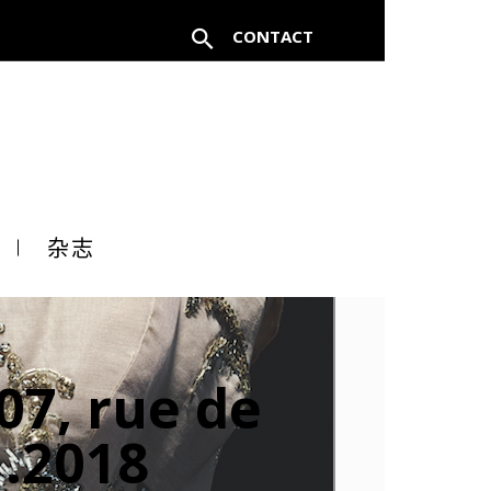
CONTACT
FERMER
杂志
à un
07, rue de
1.2018