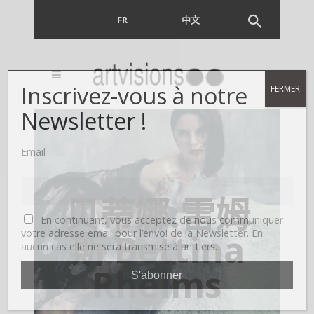
FR
EN
中文
Inscrivez-vous à notre
FERMER
Newsletter !
Email
贝蒂娜.雷姆
En continuant, vous acceptez de nous communiquer
斯 Bettina
votre adresse email pour l’envoi de la Newsletter. En
aucun cas elle ne sera transmise à un tiers.
Rheims