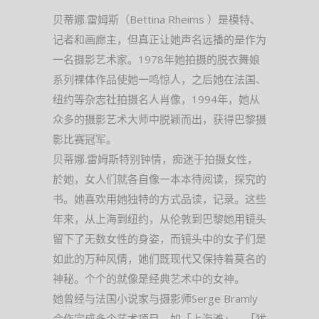
贝蒂娜.雷姆斯（Bettina Rheims ）是模特、
记者和画廊主，但真正让她声名远播的是作为
一名摄影艺术家。1978年她拍摄的脱衣舞娘
系列裸体作品使她一鸣惊人，之后她在法国、
纽约等杂志社拍摄名人肖像，1994年，她从
众多的摄影艺术大师中脱颖而出，获得巴黎摄
影比赛冠军。
贝蒂娜.雷姆斯特别钟情，痴迷于拍摄女性，
於她，女人们就各自像一本本待阅读，探究的
书。她喜欢用她独特的方式品读，记录。这些
年来，从上海到纽约，从伦敦到巴黎她用镜头
留下了无数女性的身姿，而镜头中的女子们是
如此的万种风情，她们既现代又保持着莫名的
神秘。个个的就像是经典艺术中的女神。
她曾经与法国小说家与摄影师Serge Bramly
合作完成多个艺术项目，如「上海滩」、「犹